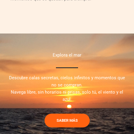
Explora el mar
Descubre calas secretas, cielos infinitos y momentos que
no se compran.
Navega libre, sin horarios ni prisas, solo tú, el viento y el
azul.
SABER MÁS