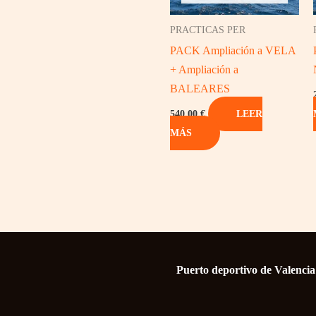
PRACTICAS PER
PACK Ampliación a VELA
+ Ampliación a
BALEARES
540,00
€
LEER
MÁS
Puerto deportivo de Valenci