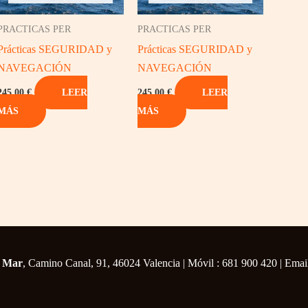
PRACTICAS PER
PRACTICAS PER
Prácticas SEGURIDAD y
Prácticas SEGURIDAD y
NAVEGACIÓN
NAVEGACIÓN
245,00
€
245,00
€
LEER
LEER
MÁS
MÁS
a Mar
, Camino Canal, 91, 46024 Valencia | Móvil : 681 900 420 | Ema