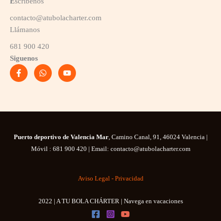
E
scríbenos
contacto@atubolacharter.com
Llámanos
681 900 420
Siguenos
Puerto deportivo de Valencia Mar
, Camino Canal, 91, 46024 Valencia |
Móvil : 681 900 420 | Email: contacto@atubolacharter.com
Aviso Legal - Privacidad
2022 | A TU BOLA CHÁRTER | Navega en vacaciones