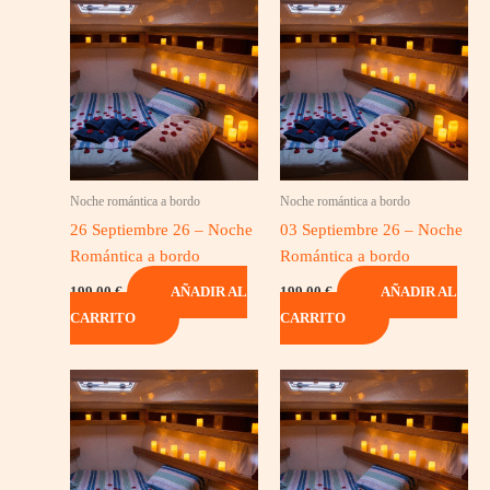
Noche romántica a bordo
Noche romántica a bordo
26 Septiembre 26 – Noche
03 Septiembre 26 – Noche
Romántica a bordo
Romántica a bordo
199,00
€
199,00
€
AÑADIR AL
AÑADIR AL
CARRITO
CARRITO