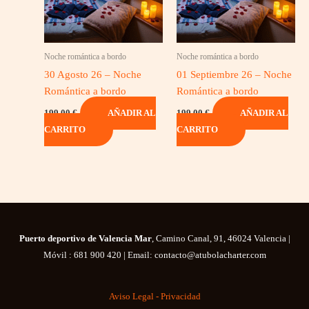
Noche romántica a bordo
Noche romántica a bordo
30 Agosto 26 – Noche
01 Septiembre 26 – Noche
Romántica a bordo
Romántica a bordo
199,00
€
199,00
€
AÑADIR AL
AÑADIR AL
CARRITO
CARRITO
Puerto deportivo de Valencia Mar
, Camino Canal, 91, 46024 Valencia |
Móvil : 681 900 420 | Email: contacto@atubolacharter.com
Aviso Legal - Privacidad